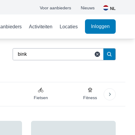
Voor aanbieders
Nieuws
NL
Inloggen
anbieders
Activiteiten
Locaties
Fietsen
Fitness
Gym