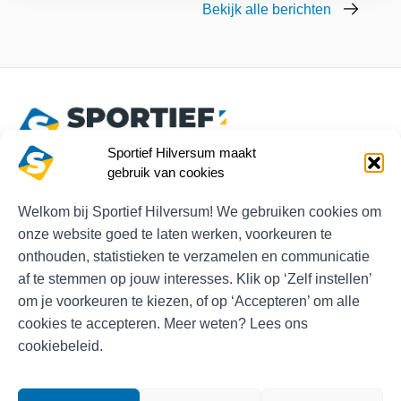
Bekijk alle berichten
Sportief Hilversum maakt
gebruik van cookies
Play Store
App Store
Welkom bij Sportief Hilversum! We gebruiken cookies om
Contactgegevens en informatie
onze website goed te laten werken, voorkeuren te
Veelgestelde vragen
onthouden, statistieken te verzamelen en communicatie
af te stemmen op jouw interesses. Klik op ‘Zelf instellen’
Wachtwoord vergeten
om je voorkeuren te kiezen, of op ‘Accepteren’ om alle
cookies te accepteren. Meer weten? Lees ons
cookiebeleid.
© Sportief Hilversum
Algemene voorwaarden