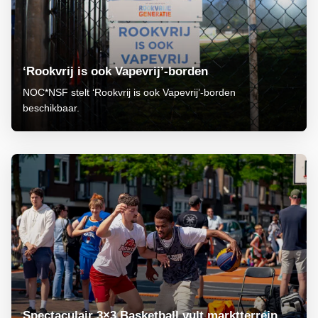
‘Rookvrij is ook Vapevrij’-borden
NOC*NSF stelt ‘Rookvrij is ook Vapevrij’-borden
beschikbaar.
Spectaculair 3×3 Basketball vult marktterrein