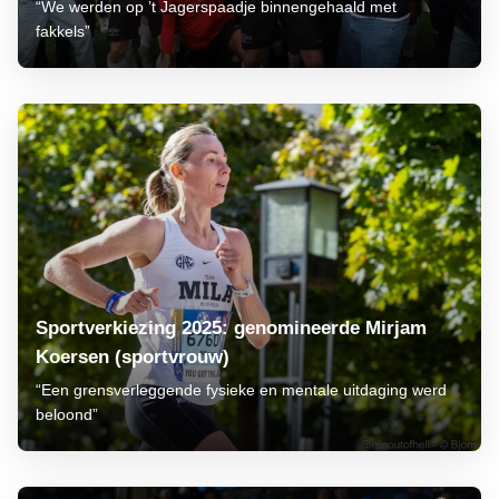
“We werden op ’t Jagerspaadje binnengehaald met
fakkels”
Sportverkiezing 2025: genomineerde Mirjam
Koersen (sportvrouw)
“Een grensverleggende fysieke en mentale uitdaging werd
beloond”