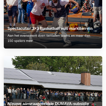
Spectaculair 3×3 Basketball vult marktterrein
Aan het evenement doen tientallen teams en meer dan
150 spelers mee.
Nieuwe aanvraagperiode DUMAVA-subsidie